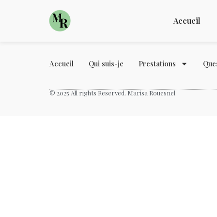
Politique de cookie
Accueil
Accueil
Qui suis-je
Prestations
Ques
© 2025 All rights Reserved. Marisa Rouesnel